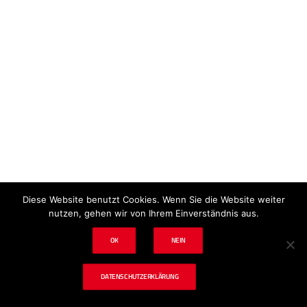
Impressum
Datenschutz
Disclaimer
Diese Website benutzt Cookies. Wenn Sie die Website weiter
nutzen, gehen wir von Ihrem Einverständnis aus.
OK
NEIN
© 2024 tf. Schadenbeseitigung & Tischlerei
DATENSCHUTZERKLÄRUNG