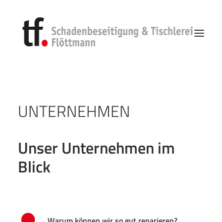
Start
UNTERNEHMEN
Unternehmen
Vorgehen
Unser Unternehmen im
Schadenbeseitigung
Blick
Search
Warum können wir so gut reparieren?
Kontakt