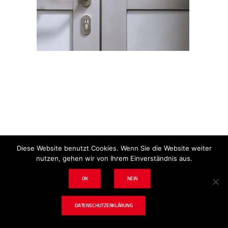
Impressum
Datenschutz
Disclaimer
Diese Website benutzt Cookies. Wenn Sie die Website weiter
nutzen, gehen wir von Ihrem Einverständnis aus.
OK
NEIN
© 2024 tf. Schadenbeseitigung & Tischlerei
DATENSCHUTZERKLÄRUNG