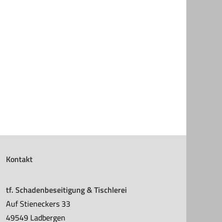
Kontakt
tf. Schadenbeseitigung & Tischlerei
Auf Stieneckers 33
49549 Ladbergen