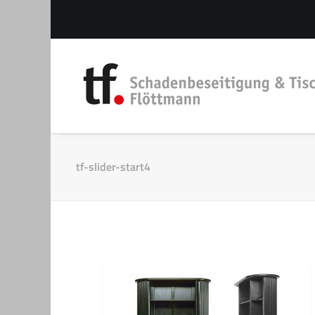
tf-slider-start4