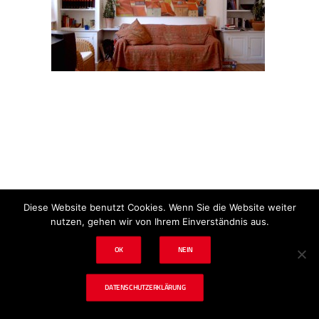
Impressum
Datenschutz
Disclaimer
Diese Website benutzt Cookies. Wenn Sie die Website weiter
nutzen, gehen wir von Ihrem Einverständnis aus.
OK
NEIN
© 2024 tf. Schadenbeseitigung & Tischlerei
DATENSCHUTZERKLÄRUNG