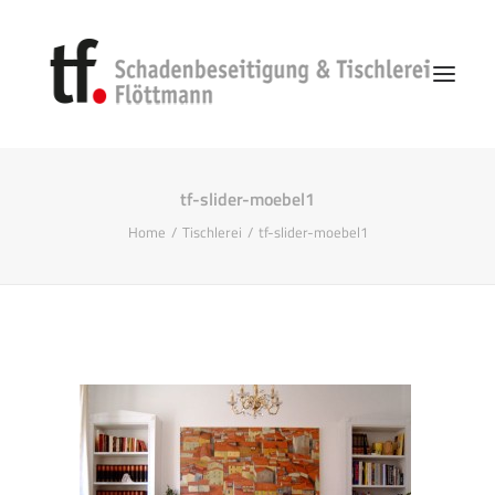
tf-slider-moebel1
Start
Home
Tischlerei
tf-slider-moebel1
Unternehmen
Vorgehen
Schadenbeseitigung
Search
Kontakt