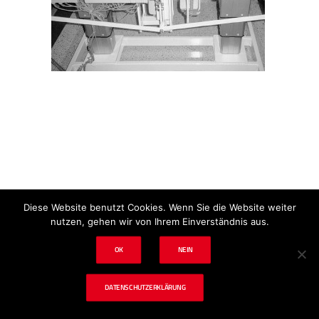
Impressum
Datenschutz
Disclaimer
Diese Website benutzt Cookies. Wenn Sie die Website weiter
nutzen, gehen wir von Ihrem Einverständnis aus.
OK
NEIN
© 2024 tf. Schadenbeseitigung & Tischlerei
DATENSCHUTZERKLÄRUNG