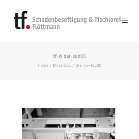
tf-slider-ksb05
Start
Home
Metallbau
tf-slider-ksb05
Unternehmen
Vorgehen
Schadenbeseitigung
Search
Kontakt