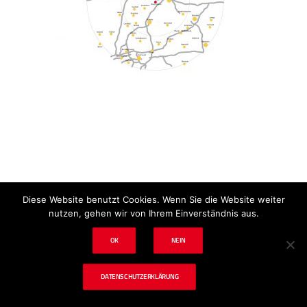
Impressum
Datenschutz
Disclaimer
Diese Website benutzt Cookies. Wenn Sie die Website weiter
nutzen, gehen wir von Ihrem Einverständnis aus.
OK
NEIN
© 2024 tf. Schadenbeseitigung & Tischlerei
DATENSCHUTZERKLÄRUNG